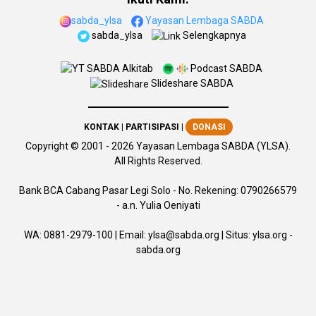
sabda_ylsa
Yayasan Lembaga SABDA
sabda_ylsa
Selengkapnya
SABDA Alkitab
Podcast SABDA
Slideshare SABDA
KONTAK
|
PARTISIPASI
|
DONASI
Copyright
© 2001 -
2026
Yayasan Lembaga SABDA (YLSA).
All Rights Reserved.
Bank BCA Cabang Pasar Legi Solo - No. Rekening: 0790266579
- a.n. Yulia Oeniyati
WA:
0881-2979-100
| Email:
ylsa@sabda.org
| Situs:
ylsa.org
-
sabda.org