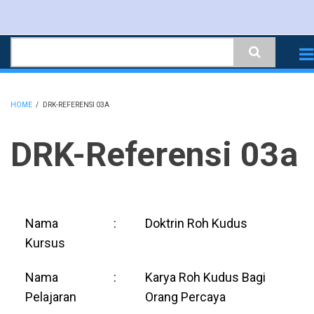
Skip
to
Search
main
content
HOME
/
DRK-REFERENSI 03A
BREADCRUMB
DRK-Referensi 03a
Nama
:
Doktrin Roh Kudus
Kursus
Nama
:
Karya Roh Kudus Bagi
Pelajaran
Orang Percaya