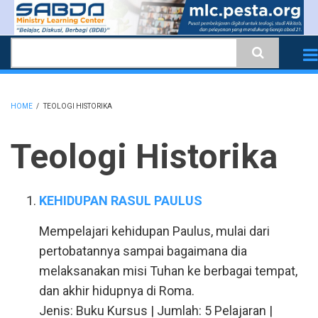
Skip
to
Search
main
content
HOME
/
TEOLOGI HISTORIKA
BREADCRUMB
Teologi Historika
KEHIDUPAN RASUL PAULUS
Mempelajari kehidupan Paulus, mulai dari
pertobatannya sampai bagaimana dia
melaksanakan misi Tuhan ke berbagai tempat,
dan akhir hidupnya di Roma.
Jenis: Buku Kursus | Jumlah: 5 Pelajaran |