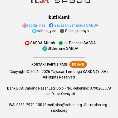
Ikuti Kami:
sabda_ylsa
Yayasan Lembaga SABDA
sabda_ylsa
Selengkapnya
SABDA Alkitab
Podcast SABDA
Slideshare SABDA
KONTAK
|
PARTISIPASI
|
DONASI
Copyright
© 2001 -
2026
Yayasan Lembaga SABDA (YLSA).
All Rights Reserved.
Bank BCA Cabang Pasar Legi Solo - No. Rekening: 0790266579
- a.n. Yulia Oeniyati
WA:
0881-2979-100
| Email:
ylsa@sabda.org
| Situs:
ylsa.org
-
sabda.org