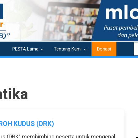
S
PESTA Lama
Tentang Kami
Donasi
tika
ROH KUDUS (DRK)
dus (DRK) membimbing peserta untuk mengenal