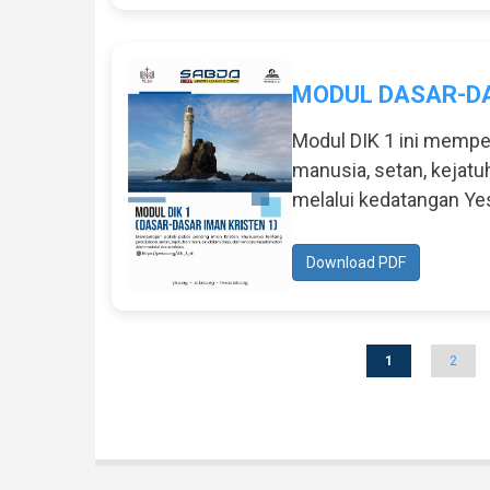
MODUL DASAR-DAS
Modul DIK 1 ini mempe
manusia, setan, kejat
melalui kedatangan Yes
Download PDF
Current
1
Page
2
Pagination
page