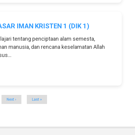
AR IMAN KRISTEN 1 (DIK 1)
lajari tentang penciptaan alam semesta,
uhan manusia, dan rencana keselamatan Allah
us...
Next
Next ›
Last
Last »
page
page