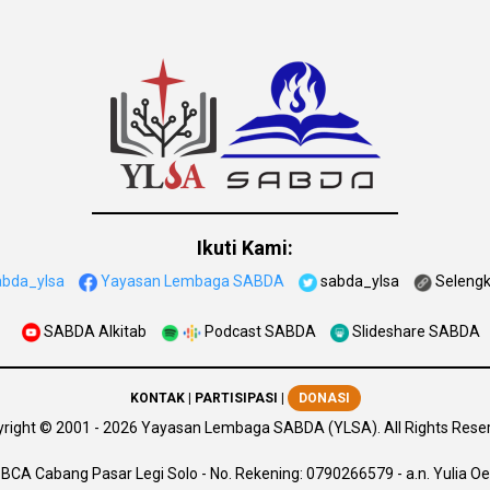
Ikuti Kami:
abda_ylsa
Yayasan Lembaga SABDA
sabda_ylsa
Seleng
SABDA Alkitab
Podcast SABDA
Slideshare SABDA
KONTAK
|
PARTISIPASI
|
DONASI
right
© 2001 -
2026
Yayasan Lembaga SABDA (YLSA).
All Rights Rese
BCA Cabang Pasar Legi Solo - No. Rekening: 0790266579 - a.n. Yulia Oe