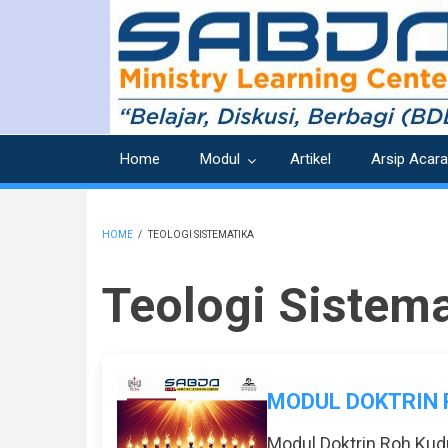
Skip
to
main
content
Home
Modul
Artikel
Arsip Acara
HOME
/
TEOLOGI SISTEMATIKA
BREADCRUMB
Teologi Sistema
MODUL DOKTRIN 
Modul Doktrin Roh Ku