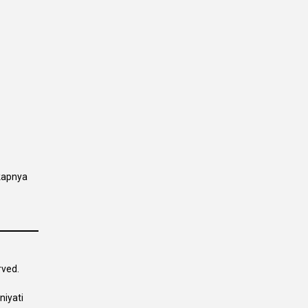
kapnya
rved.
niyati