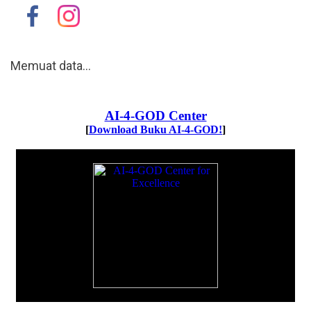
Memuat data...