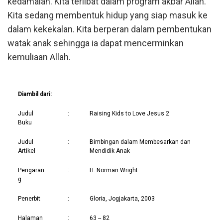
kedamaian. Kita terlibat dalam program akbar Allah.
Kita sedang membentuk hidup yang siap masuk ke
dalam kekekalan. Kita berperan dalam pembentukan
watak anak sehingga ia dapat mencerminkan
kemuliaan Allah.
Diambil dari:
Judul
:
Raising Kids to Love Jesus 2
Buku
Judul
:
Bimbingan dalam Membesarkan dan
Artikel
Mendidik Anak
Pengaran
:
H. Norman Wright
g
Penerbit
:
Gloria, Jogjakarta, 2003
Halaman
:
63 -- 82