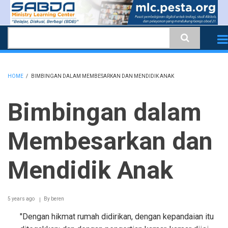
Skip
to
Search
main
content
HOME
/
BIMBINGAN DALAM MEMBESARKAN DAN MENDIDIK ANAK
BREADCRUMB
Bimbingan dalam
Membesarkan dan
Mendidik Anak
5 years ago
By
beren
"Dengan hikmat rumah didirikan, dengan kepandaian itu