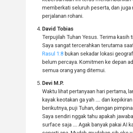
memberkati seluruh peserta, dan jug
perjalanan rohani.
David Tobias
Terpujilah Tuhan Yesus. Terima kasih
Saya sangat tercerahkan terutama saa
Rasul 1:8
bukan sekadar lokasi geogra
belum percaya. Komitmen ke depan ad
semua orang yang ditemui.
Devi M.P.
Waktu lihat pertanyaan hari pertama, la
kayak keotakan ga yah .... dan kepikira
berikutnya, puji Tuhan, dengan pimpina
Saya sendiri nggak tahu apakah jawaba
surface saja .... Agak banyak pakai AI
seperti apa. Mudah-mudahan sih oke y