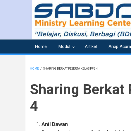
Skip
to
main
content
Home
Modul
Artikel
Arsip Acara
HOME
/
SHARING BERKAT PESERTA KELAS PPB 4
BREADCRUMB
Sharing Berkat
4
Anil Dawan