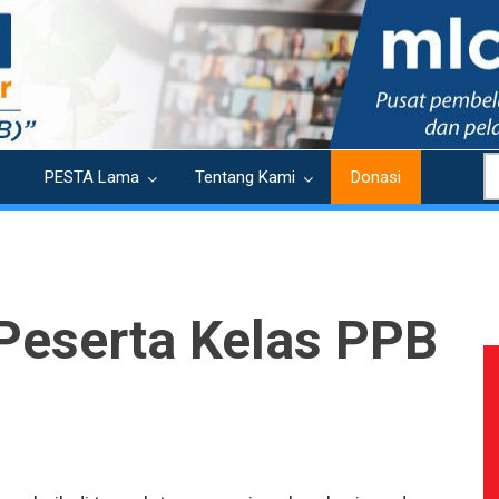
S
PESTA Lama
Tentang Kami
Donasi
 Peserta Kelas PPB