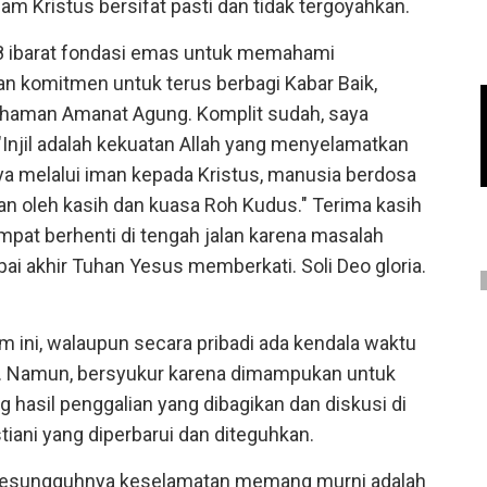
am Kristus bersifat pasti dan tidak tergoyahkan.
8 ibarat fondasi emas untuk memahami
n komitmen untuk terus berbagi Kabar Baik,
haman Amanat Agung. Komplit sudah, saya
"Injil adalah kekuatan Allah yang menyelamatkan
ya melalui iman kepada Kristus, manusia berdosa
n oleh kasih dan kuasa Roh Kudus." Terima kasih
pat berhenti di tengah jalan karena masalah
ai akhir Tuhan Yesus memberkati. Soli Deo gloria.
 ini, walaupun secara pribadi ada kendala waktu
l. Namun, bersyukur karena dimampukan untuk
g hasil penggalian yang dibagikan dan diskusi di
iani yang diperbarui dan diteguhkan.
wa sesungguhnya keselamatan memang murni adalah