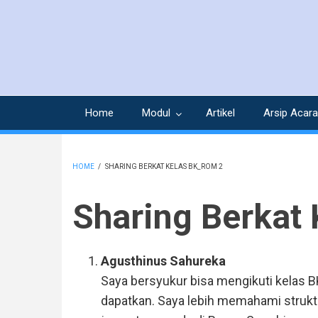
Skip
to
main
content
Home
Modul
Artikel
Arsip Acara
HOME
/
SHARING BERKAT KELAS BK_ROM 2
BREADCRUMB
Sharing Berkat
Agusthinus Sahureka
Saya bersyukur bisa mengikuti kelas 
dapatkan. Saya lebih memahami struktu