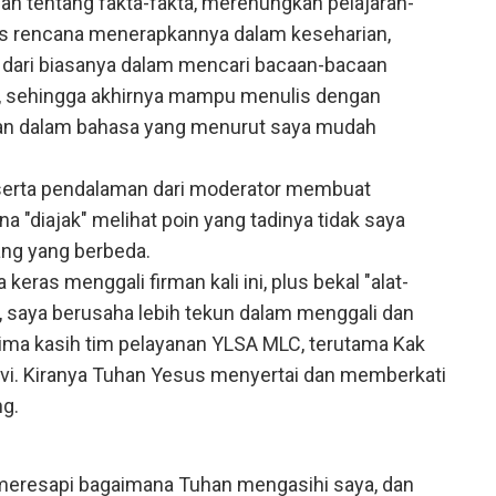
 tentang fakta-fakta, merenungkan pelajaran-
lis rencana menerapkannya dalam keseharian,
 dari biasanya dalam mencari bacaan-bacaan
 sehingga akhirnya mampu menulis dengan
an dalam bahasa yang menurut saya mudah
 serta pendalaman dari moderator membuat
a "diajak" melihat poin yang tadinya tidak saya
dang yang berbeda.
eras menggali firman kali ini, plus bekal "alat-
MLC, saya berusaha lebih tekun dalam menggali dan
ima kasih tim pelayanan YLSA MLC, terutama Kak
 Evi. Kiranya Tuhan Yesus menyertai dan memberkati
g.
eresapi bagaimana Tuhan mengasihi saya, dan