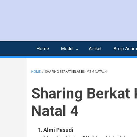
Skip
to
main
content
Home
Modul
Artikel
Arsip Acara
HOME
/
SHARING BERKAT KELAS BK_MZM NATAL 4
BREADCRUMB
Sharing Berkat
Natal 4
Almi Pasudi