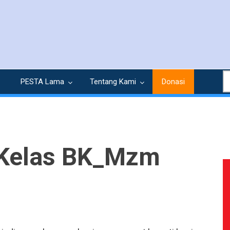
S
PESTA Lama
Tentang Kami
Donasi
 Kelas BK_Mzm