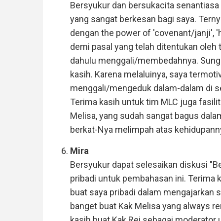
Bersyukur dan bersukacita senantiasa d
yang sangat berkesan bagi saya. Tern
dengan the power of 'covenant/janji', 'ho
demi pasal yang telah ditentukan oleh 
dahulu menggali/membedahnya. Sunggu
kasih. Karena melaluinya, saya termoti
menggali/mengeduk dalam-dalam di set
Terima kasih untuk tim MLC juga fasilit
Melisa, yang sudah sangat bagus dala
berkat-Nya melimpah atas kehidupann
Mira
Bersyukur dapat selesaikan diskusi "B
pribadi untuk pembahasan ini. Terima
buat saya pribadi dalam mengajarkan
banget buat Kak Melisa yang always rem
kasih buat Kak Rei sebagai moderator