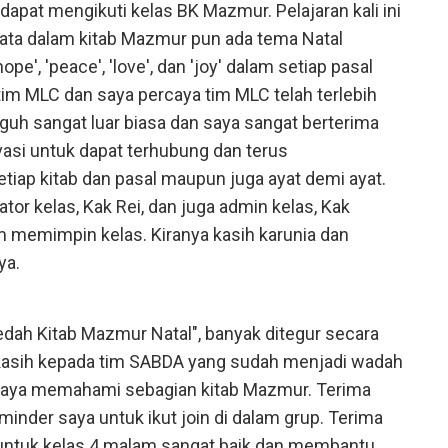
apat mengikuti kelas BK Mazmur. Pelajaran kali ini
yata dalam kitab Mazmur pun ada tema Natal
pe', 'peace', 'love', dan 'joy' dalam setiap pasal
tim MLC dan saya percaya tim MLC telah terlebih
h sangat luar biasa dan saya sangat berterima
vasi untuk dapat terhubung dan terus
iap kitab dan pasal maupun juga ayat demi ayat.
ator kelas, Kak Rei, dan juga admin kelas, Kak
m memimpin kelas. Kiranya kasih karunia dan
ya.
edah Kitab Mazmur Natal", banyak ditegur secara
 kasih kepada tim SABDA yang sudah menjadi wadah
 saya memahami sebagian kitab Mazmur. Terima
inder saya untuk ikut join di dalam grup. Terima
 untuk kelas 4 malam sangat baik dan membantu.