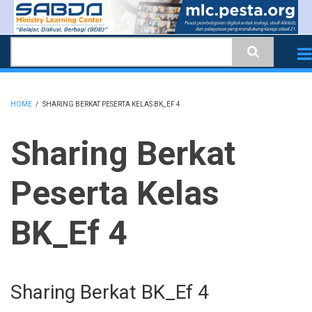
Skip
to
Search
main
content
HOME
/
SHARING BERKAT PESERTA KELAS BK_EF 4
BREADCRUMB
Sharing Berkat
Peserta Kelas
BK_Ef 4
Sharing Berkat BK_Ef 4