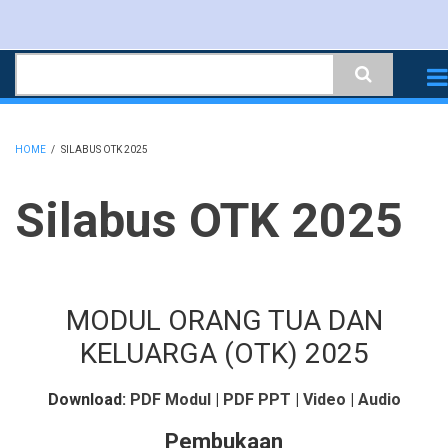
Skip
to
Search
main
content
HOME
/
SILABUS OTK 2025
BREADCRUMB
Silabus OTK 2025
MODUL ORANG TUA DAN
KELUARGA (OTK) 2025
Download:
PDF Modul
|
PDF PPT
|
Video
|
Audio
Pembukaan