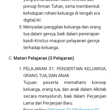
prinsip firman Tuhan, serta membentuk
kehidupan rohani keluarga di tengah era
digital/AI.
Menyadari panggilan keluarga dan orang
tua dalam gereja, baik dalam penerapan
kasih Kristus maupun pelayanan gereja
terhadap keluarga.
Materi Pelajaran (5 Pelajaran)
PELAJARAN 01: PENGERTIAN KELUARGA,
ORANG TUA, DAN ANAK
Tujuan: peserta memahami konsep
keluarga, orang tua, dan anak dalam Alkitab
secara menyeluruh, baik dalam Perjanjian
Lama dan Perjanjian Baru.
Baca
online
:
Pelajaran 01
|
Referensi 01