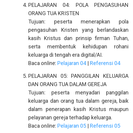
PELAJARAN 04: POLA PENGASUHAN
ORANG TUA KRISTEN
Tujuan: peserta menerapkan pola
pengasuhan Kristen yang berlandaskan
kasih Kristus dan prinsip firman Tuhan,
serta membentuk kehidupan rohani
keluarga di tengah era digital/AI.
Baca
online
:
Pelajaran 04
|
Referensi 04
PELAJARAN 05: PANGGILAN KELUARGA
DAN ORANG TUA DALAM GEREJA
Tujuan: peserta menyadari panggilan
keluarga dan orang tua dalam gereja, baik
dalam penerapan kasih Kristus maupun
pelayanan gereja terhadap keluarga.
Baca
online
:
Pelajaran 05
|
Referensi 05