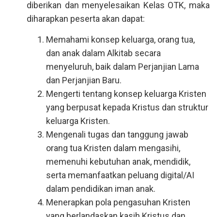
diberikan dan menyelesaikan Kelas OTK, maka
diharapkan peserta akan dapat:
Memahami konsep keluarga, orang tua,
dan anak dalam Alkitab secara
menyeluruh, baik dalam Perjanjian Lama
dan Perjanjian Baru.
Mengerti tentang konsep keluarga Kristen
yang berpusat kepada Kristus dan struktur
keluarga Kristen.
Mengenali tugas dan tanggung jawab
orang tua Kristen dalam mengasihi,
memenuhi kebutuhan anak, mendidik,
serta memanfaatkan peluang digital/AI
dalam pendidikan iman anak.
Menerapkan pola pengasuhan Kristen
yang berlandaskan kasih Kristus dan