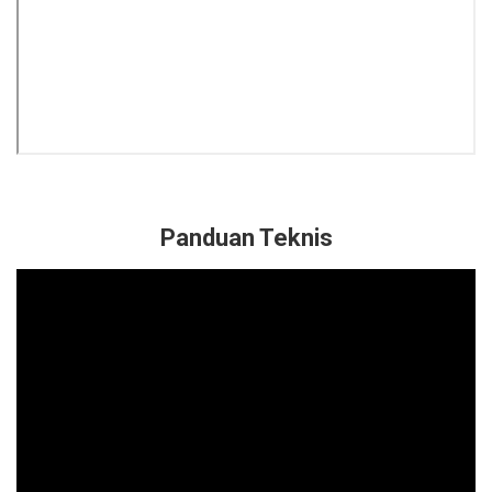
Panduan Teknis