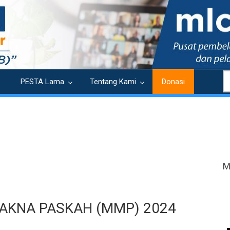
S
PESTA Lama
Tentang Kami
Donasi
M
KNA PASKAH (MMP) 2024