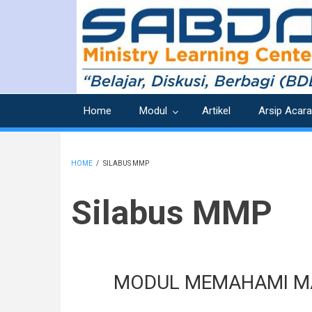
Skip
to
main
content
Home
Modul
Artikel
Arsip Acara
HOME
/
SILABUS MMP
BREADCRUMB
Silabus MMP
MODUL MEMAHAMI MA