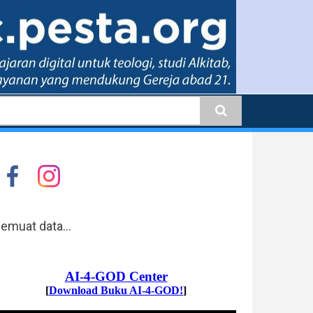
earch
emuat data...