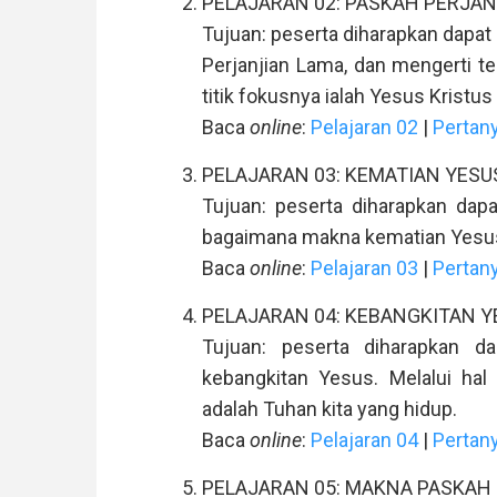
PELAJARAN 02: PASKAH PERJAN
Tujuan: peserta diharapkan dapat
Perjanjian Lama, dan mengerti te
titik fokusnya ialah Yesus Kristus
Baca
online
:
Pelajaran 02
|
Pertan
PELAJARAN 03: KEMATIAN YESU
Tujuan: peserta diharapkan dapa
bagaimana makna kematian Yesus
Baca
online
:
Pelajaran 03
|
Pertan
PELAJARAN 04: KEBANGKITAN Y
Tujuan: peserta diharapkan da
kebangkitan Yesus. Melalui hal
adalah Tuhan kita yang hidup.
Baca
online
:
Pelajaran 04
|
Pertan
PELAJARAN 05: MAKNA PASKAH B