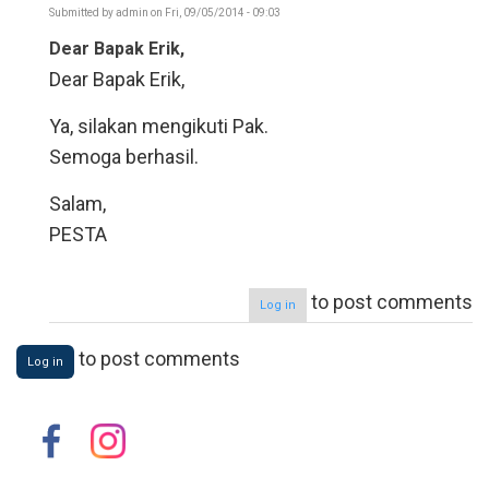
Submitted by
admin
on Fri, 09/05/2014 - 09:03
In
Dear Bapak Erik,
reply
to
Dear Bapak Erik,
Mau
Ikut
by
Ya, silakan mengikuti Pak.
erik
Semoga berhasil.
kristovel
Salam,
PESTA
to post comments
Log in
to post comments
Log in