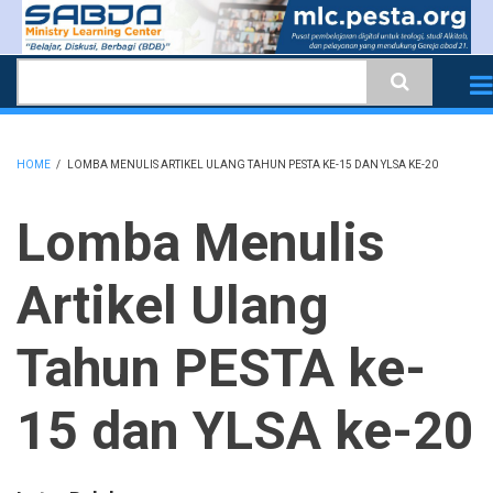
Skip
to
Search
main
content
HOME
/
LOMBA MENULIS ARTIKEL ULANG TAHUN PESTA KE-15 DAN YLSA KE-20
BREADCRUMB
Lomba Menulis
Artikel Ulang
Tahun PESTA ke-
15 dan YLSA ke-20