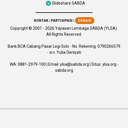
Slideshare SABDA
KONTAK
|
PARTISIPASI
|
DONASI
Copyright
© 2001 -
2026
Yayasan Lembaga SABDA (YLSA).
All Rights Reserved.
Bank BCA Cabang Pasar Legi Solo - No. Rekening: 0790266579
- a.n. Yulia Oeniyati
WA:
0881-2979-100
| Email:
ylsa@sabda.org
| Situs:
ylsa.org
-
sabda.org