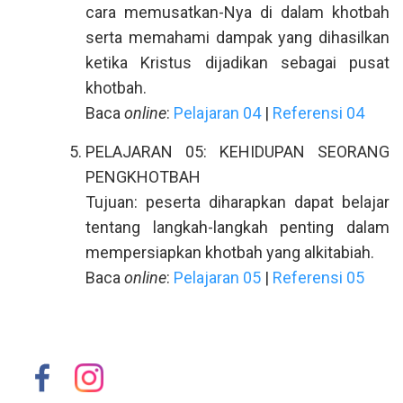
cara memusatkan-Nya di dalam khotbah
serta memahami dampak yang dihasilkan
ketika Kristus dijadikan sebagai pusat
khotbah.
Baca
online
:
Pelajaran 04
|
Referensi 04
PELAJARAN 05: KEHIDUPAN SEORANG
PENGKHOTBAH
Tujuan: peserta diharapkan dapat belajar
tentang langkah-langkah penting dalam
mempersiapkan khotbah yang alkitabiah.
Baca
online
:
Pelajaran 05
|
Referensi 05