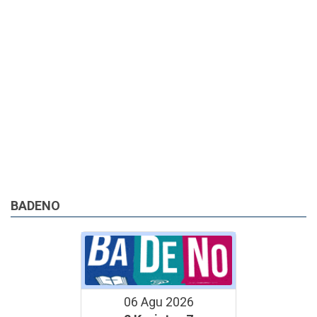
BADENO
06 Agu 2026