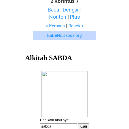
2 Korintus 7
Baca
|
Dengar
|
Nonton
|
Plus
< Kemarin
|
Besok >
BaDeNo.sabda.org