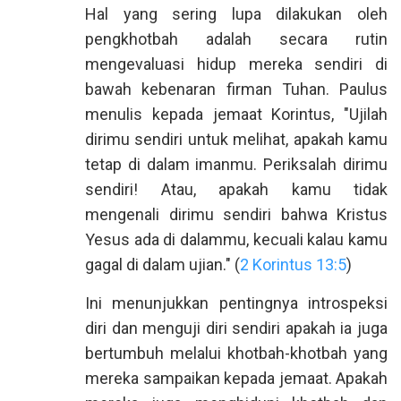
Hal yang sering lupa dilakukan oleh
pengkhotbah adalah secara rutin
mengevaluasi hidup mereka sendiri di
bawah kebenaran firman Tuhan. Paulus
menulis kepada jemaat Korintus, "Ujilah
dirimu sendiri untuk melihat, apakah kamu
tetap di dalam imanmu. Periksalah dirimu
sendiri! Atau, apakah kamu tidak
mengenali dirimu sendiri bahwa Kristus
Yesus ada di dalammu, kecuali kalau kamu
gagal di dalam ujian." (
2 Korintus 13:5
)
Ini menunjukkan pentingnya introspeksi
diri dan menguji diri sendiri apakah ia juga
bertumbuh melalui khotbah-khotbah yang
mereka sampaikan kepada jemaat. Apakah