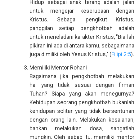
Hidup sebagai anak terang adalah jalan
untuk mengejar keserupaan dengan
Kristus. Sebagai pengikut Kristus,
panggilan setiap pengkhotbah adalah
untuk meneladani karakter Kristus, "Biarlah
pikiran ini ada di antara kamu, sebagaimana
juga dimiliki oleh Yesus Kristus," (
Filipi 2:5
).
Memiliki Mentor Rohani
Bagaimana jika pengkhotbah melakukan
hal yang tidak sesuai dengan firman
Tuhan? Siapa yang akan menegurnya?
Kehidupan seorang pengkhotbah bukanlah
kehidupan soliter yang tidak bersentuhan
dengan orang lain. Melakukan kesalahan,
bahkan melakukan dosa, sangatlah
mungkin. Oleh sebab itu, memiliki mentor