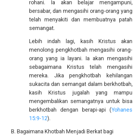
rohani. Ia akan belajar mengampuni,
bersabar, dan mengasihi orang-orang yang
telah menyakiti dan membuatnya patah
semangat.
Lebih indah lagi, kasih Kristus akan
menolong pengkhotbah mengasihi orang-
orang yang ia layani. Ia akan mengasihi
sebagaimana Kristus telah mengasihi
mereka. Jika pengkhotbah kehilangan
sukacita dan semangat dalam berkhotbah,
kasih Kristus jugalah yang mampu
mengembalikan semangatnya untuk bisa
berkhotbah dengan berapi-api (
Yohanes
15:9-12
).
Bagaimana Khotbah Menjadi Berkat bagi