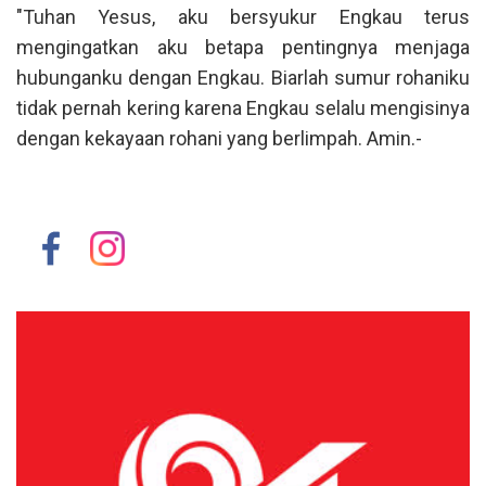
"Tuhan Yesus, aku bersyukur Engkau terus
mengingatkan aku betapa pentingnya menjaga
hubunganku dengan Engkau. Biarlah sumur rohaniku
tidak pernah kering karena Engkau selalu mengisinya
dengan kekayaan rohani yang berlimpah. Amin.-