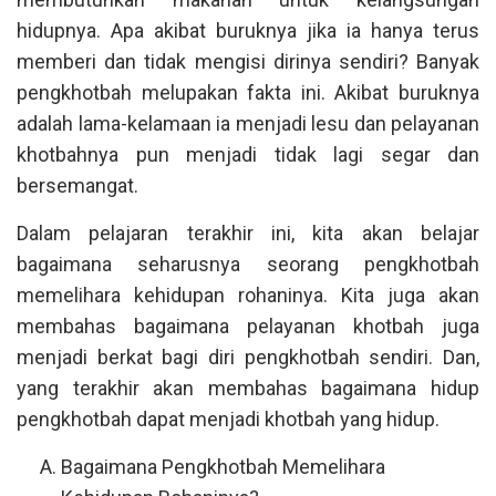
hidupnya. Apa akibat buruknya jika ia hanya terus
memberi dan tidak mengisi dirinya sendiri? Banyak
pengkhotbah melupakan fakta ini. Akibat buruknya
adalah lama-kelamaan ia menjadi lesu dan pelayanan
khotbahnya pun menjadi tidak lagi segar dan
bersemangat.
Dalam pelajaran terakhir ini, kita akan belajar
bagaimana seharusnya seorang pengkhotbah
memelihara kehidupan rohaninya. Kita juga akan
membahas bagaimana pelayanan khotbah juga
menjadi berkat bagi diri pengkhotbah sendiri. Dan,
yang terakhir akan membahas bagaimana hidup
pengkhotbah dapat menjadi khotbah yang hidup.
Bagaimana Pengkhotbah Memelihara