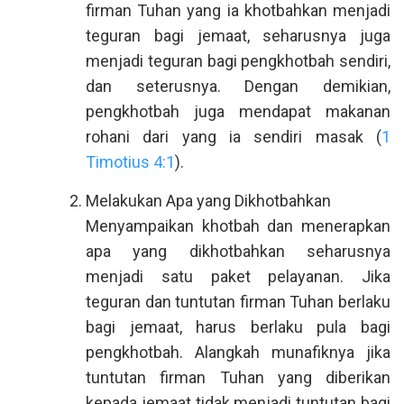
firman Tuhan yang ia khotbahkan menjadi
teguran bagi jemaat, seharusnya juga
menjadi teguran bagi pengkhotbah sendiri,
dan seterusnya. Dengan demikian,
pengkhotbah juga mendapat makanan
rohani dari yang ia sendiri masak (
1
Timotius 4:1
).
Melakukan Apa yang Dikhotbahkan
Menyampaikan khotbah dan menerapkan
apa yang dikhotbahkan seharusnya
menjadi satu paket pelayanan. Jika
teguran dan tuntutan firman Tuhan berlaku
bagi jemaat, harus berlaku pula bagi
pengkhotbah. Alangkah munafiknya jika
tuntutan firman Tuhan yang diberikan
kepada jemaat tidak menjadi tuntutan bagi