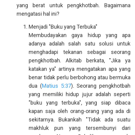
yang berat untuk pengkhotbah. Bagaimana
mengatasi hal ini?
Menjadi "Buku yang Terbuka"
Membudayakan gaya hidup yang apa
adanya adalah salah satu solusi untuk
menghadapi tekanan sebagai seorang
pengkhotbah. Alkitab berkata, "Jika ya
katakan ya" artinya mengatakan apa yang
benar tidak perlu berbohong atau bermuka
dua (
Matius 5:37
). Seorang pengkhotbah
yang memiliki hidup jujur adalah seperti
"buku yang terbuka", yang siap dibaca
kapan saja oleh orang-orang yang ada di
sekitarnya. Bukankah "Tidak ada suatu
makhluk pun yang tersembunyi dari