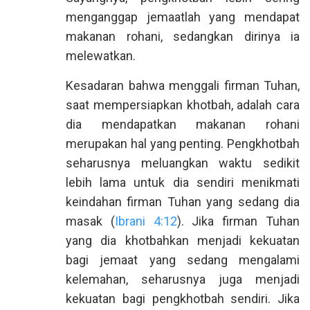
menganggap jemaatlah yang mendapat
makanan rohani, sedangkan dirinya ia
melewatkan.
Kesadaran bahwa menggali firman Tuhan,
saat mempersiapkan khotbah, adalah cara
dia mendapatkan makanan rohani
merupakan hal yang penting. Pengkhotbah
seharusnya meluangkan waktu sedikit
lebih lama untuk dia sendiri menikmati
keindahan firman Tuhan yang sedang dia
masak (
Ibrani 4:12
). Jika firman Tuhan
yang dia khotbahkan menjadi kekuatan
bagi jemaat yang sedang mengalami
kelemahan, seharusnya juga menjadi
kekuatan bagi pengkhotbah sendiri. Jika