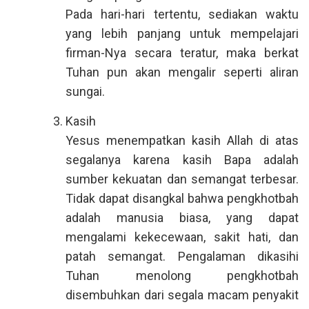
Pada hari-hari tertentu, sediakan waktu
yang lebih panjang untuk mempelajari
firman-Nya secara teratur, maka berkat
Tuhan pun akan mengalir seperti aliran
sungai.
Kasih
Yesus menempatkan kasih Allah di atas
segalanya karena kasih Bapa adalah
sumber kekuatan dan semangat terbesar.
Tidak dapat disangkal bahwa pengkhotbah
adalah manusia biasa, yang dapat
mengalami kekecewaan, sakit hati, dan
patah semangat. Pengalaman dikasihi
Tuhan menolong pengkhotbah
disembuhkan dari segala macam penyakit