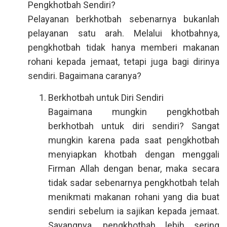
Pengkhotbah Sendiri?
Pelayanan berkhotbah sebenarnya bukanlah
pelayanan satu arah. Melalui khotbahnya,
pengkhotbah tidak hanya memberi makanan
rohani kepada jemaat, tetapi juga bagi dirinya
sendiri. Bagaimana caranya?
Berkhotbah untuk Diri Sendiri
Bagaimana mungkin pengkhotbah
berkhotbah untuk diri sendiri? Sangat
mungkin karena pada saat pengkhotbah
menyiapkan khotbah dengan menggali
Firman Allah dengan benar, maka secara
tidak sadar sebenarnya pengkhotbah telah
menikmati makanan rohani yang dia buat
sendiri sebelum ia sajikan kepada jemaat.
Sayangnya, pengkhotbah lebih sering