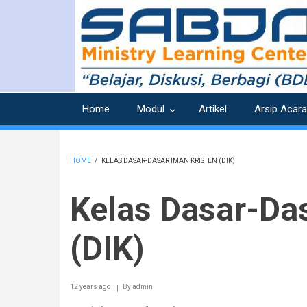
Skip
to
main
content
Home
Modul
Artikel
Arsip Acara
HOME
/
KELAS DASAR-DASAR IMAN KRISTEN (DIK)
BREADCRUMB
Kelas Dasar-Das
(DIK)
12 years ago
By
admin