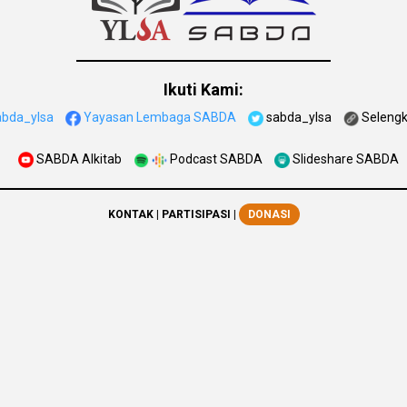
Ikuti Kami:
abda_ylsa
Yayasan Lembaga SABDA
sabda_ylsa
Seleng
SABDA Alkitab
Podcast SABDA
Slideshare SABDA
KONTAK
|
PARTISIPASI
|
DONASI
right
© 2001 -
2026
Yayasan Lembaga SABDA (YLSA).
All Rights Rese
BCA Cabang Pasar Legi Solo - No. Rekening: 0790266579 - a.n. Yulia Oe
WA:
0881-2979-100
| Email:
ylsa@sabda.org
| Situs:
ylsa.org
-
sabda.org