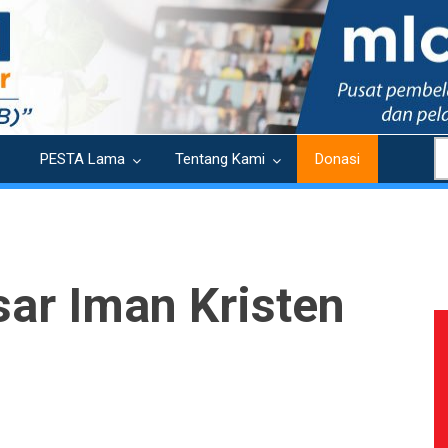
S
PESTA Lama
Tentang Kami
Donasi
ar Iman Kristen