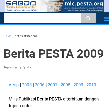
Skip
to
Search
main
content
HOME
/
BERITA PESTA 2009
BREADCRUMB
Berita PESTA 2009
16 years ago
By
admin
Arsip
|
2005
|
2006
|
2007
|
2008
|
2009
|
2010
Milis Publikasi Berita PESTA diterbitkan dengan
tujuan untuk: