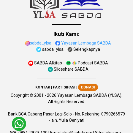
Ikuti Kami:
sabda_ylsa
Yayasan Lembaga SABDA
sabda_ylsa
Selengkapnya
SABDA Alkitab
Podcast SABDA
Slideshare SABDA
KONTAK
|
PARTISIPASI
|
DONASI
Copyright
© 2001 -
2026
Yayasan Lembaga SABDA (YLSA).
All Rights Reserved.
Bank BCA Cabang Pasar Legi Solo - No. Rekening: 0790266579
- a.n. Yulia Oeniyati
WA:
0881-2979-100
| Email:
ylsa@sabda.org
| Situs:
ylsa.org
-