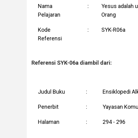
Nama
:
Yesus adalah 
Pelajaran
Orang
Kode
:
SYK-R06a
Referensi
Referensi SYK-06a diambil dari:
Judul Buku
:
Ensiklopedi Al
Penerbit
:
Yayasan Komun
Halaman
:
294 - 296