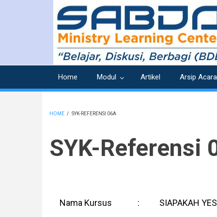
Skip
to
main
content
Home
Modul
Artikel
Arsip Acara
HOME
/
SYK-REFERENSI 06A
BREADCRUMB
SYK-Referensi 
Nama Kursus
:
SIAPAKAH YES