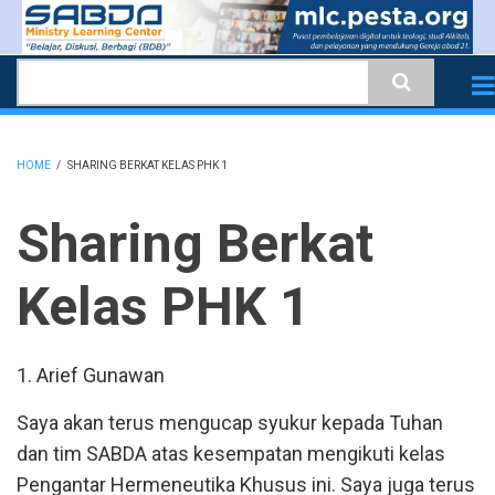
Skip
to
Search
main
content
HOME
/
SHARING BERKAT KELAS PHK 1
BREADCRUMB
Sharing Berkat
Kelas PHK 1
1. Arief Gunawan
Saya akan terus mengucap syukur kepada Tuhan
dan tim SABDA atas kesempatan mengikuti kelas
Pengantar Hermeneutika Khusus ini. Saya juga terus