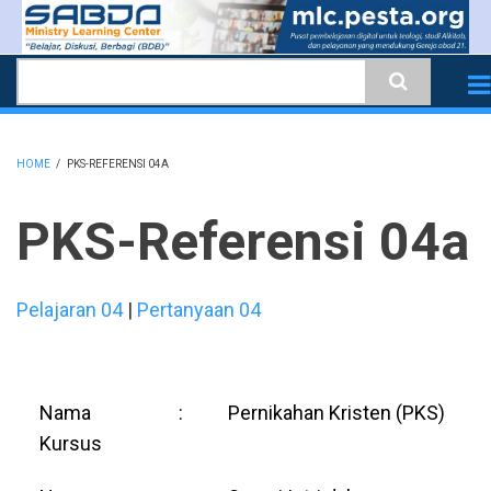
Skip
to
Search
main
content
HOME
/
PKS-REFERENSI 04A
BREADCRUMB
PKS-Referensi 04a
Pelajaran 04
|
Pertanyaan 04
Nama
:
Pernikahan Kristen (PKS)
Kursus