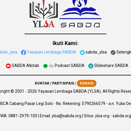
Ikuti Kami:
abda_ylsa
Yayasan Lembaga SABDA
sabda_ylsa
Seleng
SABDA Alkitab
Podcast SABDA
Slideshare SABDA
KONTAK
|
PARTISIPASI
|
DONASI
right
© 2001 -
2026
Yayasan Lembaga SABDA (YLSA).
All Rights Rese
BCA Cabang Pasar Legi Solo - No. Rekening: 0790266579 - a.n. Yulia Oe
WA:
0881-2979-100
| Email:
ylsa@sabda.org
| Situs:
ylsa.org
-
sabda.org