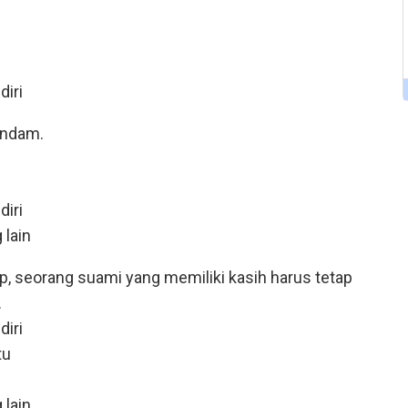
diri
endam.
diri
 lain
, seorang suami yang memiliki kasih harus tetap
.
diri
tu
 lain