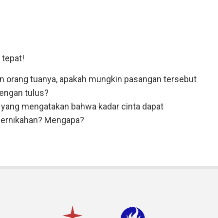
 tepat!
n orang tuanya, apakah mungkin pasangan tersebut
dengan tulus?
 yang mengatakan bahwa kadar cinta dapat
 pernikahan? Mengapa?