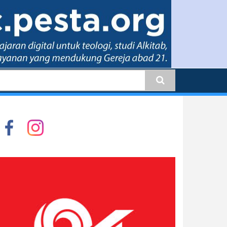
earch