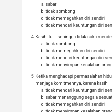
sabar
tidak sombong
tidak memegahkan diri sendiri
tidak mencari keuntungan diri sen
Kasih itu ... sehingga tidak suka mend
tidak sombong
tidak memegahkan diri sendiri
tidak mencari keuntungan diri sen
tidak menyimpan kesalahan orang
Ketika menghadapi permasalahan hidup
menjaga komitmennya, karena kasih ...
tidak mencari keuntungan diri sen
sabar menanggung segala sesua
tidak memegahkan diri sendiri
tidak menyimpan kesalahan orang