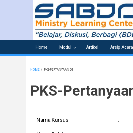
Skip
to
main
content
Home
Modul
Artikel
Arsip Acara
HOME
/
PKS-PERTANYAAN 01
BREADCRUMB
PKS-Pertanyaa
Nama Kursus
: