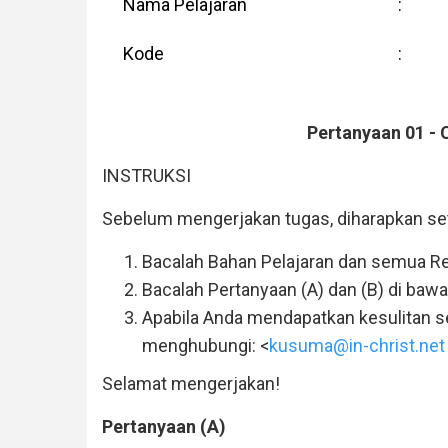
Nama Pelajaran
:
Kode
:
Pertanyaan 01 
INSTRUKSI
Sebelum mengerjakan tugas, diharapkan set
Bacalah Bahan Pelajaran dan semua Ref
Bacalah Pertanyaan (A) dan (B) di bawah
Apabila Anda mendapatkan kesulitan se
menghubungi: <
kusuma@in-christ.net
Selamat mengerjakan!
Pertanyaan (A)