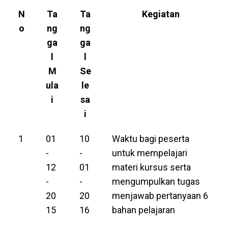
N
Ta
Ta
Kegiatan
o
ng
ng
ga
ga
l
l
M
Se
ula
le
i
sa
i
1
01
10
Waktu bagi peserta
-
-
untuk mempelajari
12
01
materi kursus serta
-
-
mengumpulkan tugas
20
20
menjawab pertanyaan 6
15
16
bahan pelajaran