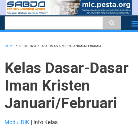
Skip
to
Search
main
content
HOME
/
KELAS DASAR-DASAR IMAN KRISTEN JANUARI/FEBRUARI
BREADCRUMB
Kelas Dasar-Dasar
Iman Kristen
Januari/Februari
Modul DIK
| Info Kelas