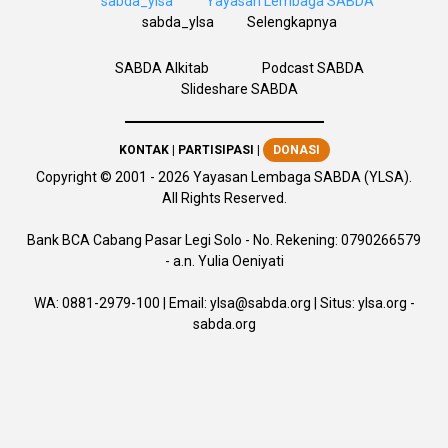
sabda_ylsa
Yayasan Lembaga SABDA
sabda_ylsa
Selengkapnya
SABDA Alkitab
Podcast SABDA
Slideshare SABDA
KONTAK
|
PARTISIPASI
|
DONASI
Copyright
© 2001 -
2026
Yayasan Lembaga SABDA (YLSA).
All Rights Reserved.
Bank BCA Cabang Pasar Legi Solo - No. Rekening: 0790266579
- a.n. Yulia Oeniyati
WA:
0881-2979-100
| Email:
ylsa@sabda.org
| Situs:
ylsa.org
-
sabda.org