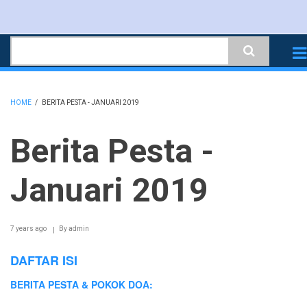
Skip
to
Search
main
content
HOME
/
BERITA PESTA - JANUARI 2019
BREADCRUMB
Berita Pesta -
Januari 2019
7 years ago
By
admin
DAFTAR ISI
BERITA PESTA & POKOK DOA: