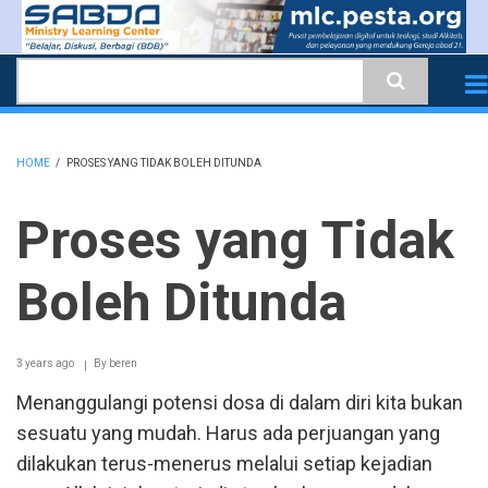
Skip
to
Search
main
content
HOME
/
PROSES YANG TIDAK BOLEH DITUNDA
BREADCRUMB
Proses yang Tidak
Boleh Ditunda
3 years ago
By
beren
Menanggulangi potensi dosa di dalam diri kita bukan
sesuatu yang mudah. Harus ada perjuangan yang
dilakukan terus-menerus melalui setiap kejadian