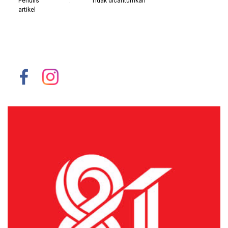
Penulis
:
Tidak dicantumkan
artikel