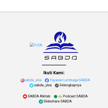
Ikuti Kami:
sabda_ylsa
Yayasan Lembaga SABDA
sabda_ylsa
Selengkapnya
SABDA Alkitab
Podcast SABDA
Slideshare SABDA