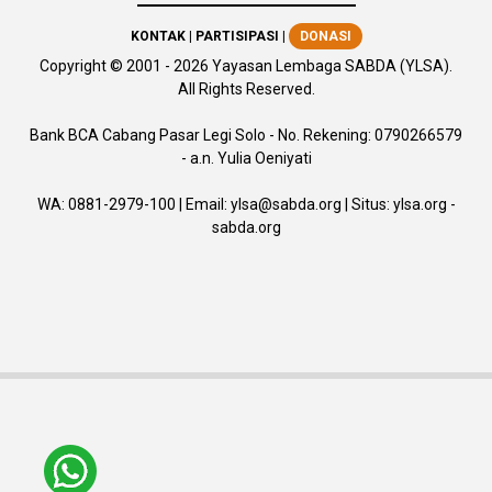
KONTAK
|
PARTISIPASI
|
DONASI
Copyright
© 2001 -
2026
Yayasan Lembaga SABDA (YLSA).
All Rights Reserved.
Bank BCA Cabang Pasar Legi Solo - No. Rekening: 0790266579
- a.n. Yulia Oeniyati
WA:
0881-2979-100
| Email:
ylsa@sabda.org
| Situs:
ylsa.org
-
sabda.org