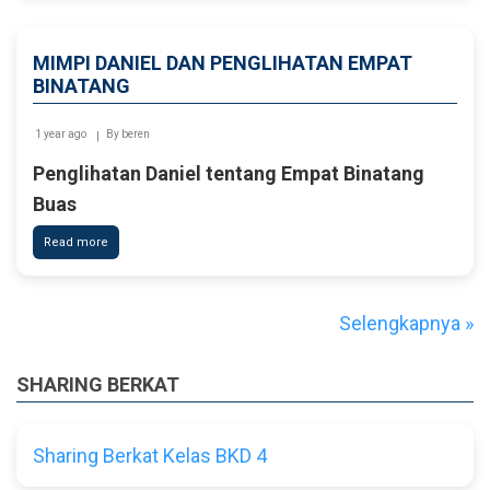
Aneh
Yehezkiel
MIMPI DANIEL DAN PENGLIHATAN EMPAT
BINATANG
1 year ago
By
beren
Penglihatan Daniel tentang Empat Binatang
Buas
Read more
about
Mimpi
Daniel
dan
Penglihatan
Selengkapnya »
Empat
Binatang
SHARING BERKAT
Sharing Berkat Kelas BKD 4