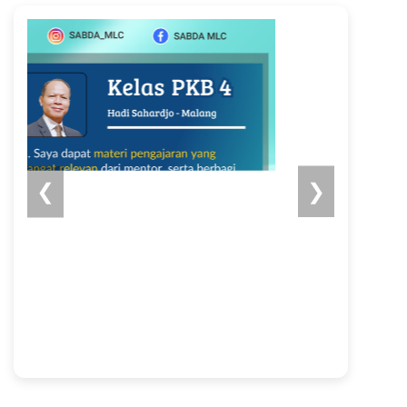
👁
👁
❮
❯
👁
👁