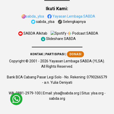
Ikuti Kami:
sabda_ylsa
Yayasan Lembaga SABDA
sabda_ylsa
Selengkapnya
SABDA Alkitab
Podcast SABDA
Slideshare SABDA
KONTAK
|
PARTISIPASI
|
DONASI
Copyright
© 2001 -
2026
Yayasan Lembaga SABDA (YLSA).
All Rights Reserved.
Bank BCA Cabang Pasar Legi Solo - No. Rekening: 0790266579
- a.n. Yulia Oeniyati
WA:
0881-2979-100
| Email:
ylsa@sabda.org
| Situs:
ylsa.org
-
sabda.org