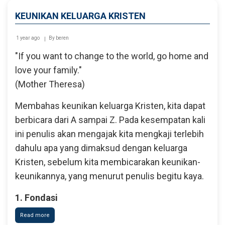
Literatur
KEUNIKAN KELUARGA KRISTEN
1 year ago
By
beren
"If you want to change to the world, go home and
love your family."
(Mother Theresa)
Membahas keunikan keluarga Kristen, kita dapat
berbicara dari A sampai Z. Pada kesempatan kali
ini penulis akan mengajak kita mengkaji terlebih
dahulu apa yang dimaksud dengan keluarga
Kristen, sebelum kita membicarakan keunikan-
keunikannya, yang menurut penulis begitu kaya.
1. Fondasi
Read more
about
Keunikan